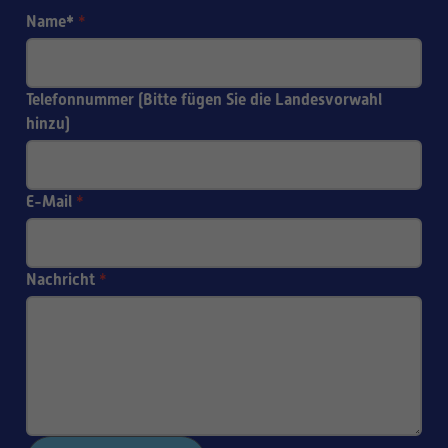
Name*
*
Telefonnummer (Bitte fügen Sie die Landesvorwahl
hinzu)
E-Mail
*
Nachricht
*