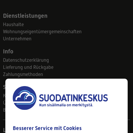
Dienstleistungen
Haushalte
Wohnungseigentümergemeinschaften
Unternehmen
Info
Datenschutzerklärung
Lieferung und Rückgabe
Zahlungsmethoden
Suodatinkeskus
Kontakt
Über uns
Blog
Besserer Service mit Cookies
Ladengeschäft