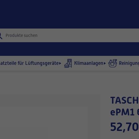
satzteile für Lüftungsgeräte
Klimaanlagen
Reinigun
TASCHENFILTER 287x685-360/4
ePM1 
52,70