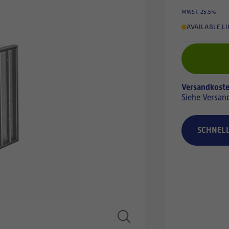
MWST. 25.5%
AVAILABLE
,
LI
Versandkoste
Siehe Versan
SCHNEL