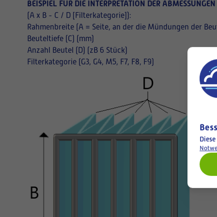
BEISPIEL FÜR DIE INTERPRETATION DER ABMESSUNGEN
(A x B - C / D [Filterkategorie]):
Rahmenbreite (A = Seite, an der die Mündungen der Beut
Beuteltiefe (C) (mm)
Anzahl Beutel (D) (zB 6 Stück)
Filterkategorie (G3, G4, M5, F7, F8, F9)
Bess
Diese
Notwe