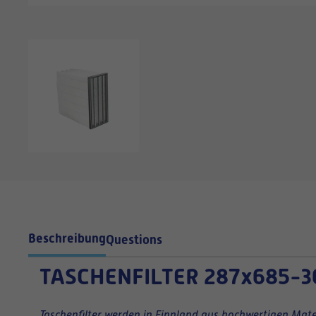
Beschreibung
Questions
TASCHENFILTER
287x685-3
Taschenfilter werden in Finnland aus hochwertigen Mater