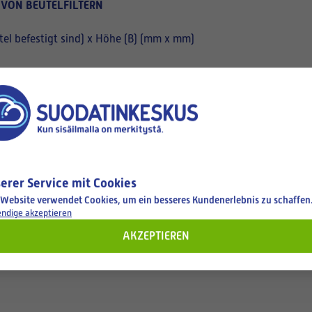
 VON BEUTELFILTERN
el befestigt sind) x Höhe (B) (mm x mm)
erer Service mit Cookies
 Website verwendet Cookies, um ein besseres Kundenerlebnis zu schaffen
ndige akzeptieren
AKZEPTIEREN