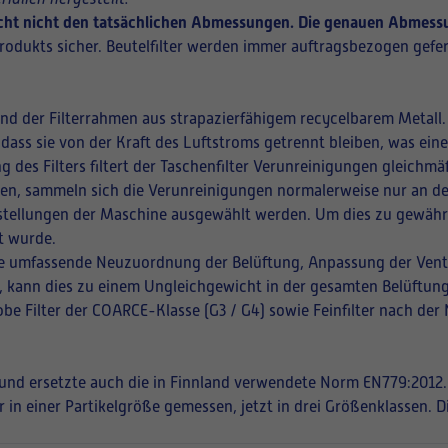
richt nicht den tatsächlichen Abmessungen. Die genauen Abmessu
rodukts sicher. Beutelfilter werden immer auftragsbezogen gefer
und der Filterrahmen aus strapazierfähigem recycelbarem Metall.
 dass sie von der Kraft des Luftstroms getrennt bleiben, was ei
ng des Filters filtert der Taschenfilter Verunreinigungen gleich
ffnen, sammeln sich die Verunreinigungen normalerweise nur an de
instellungen der Maschine ausgewählt werden. Um dies zu gewährle
t wurde.
eine umfassende Neuzuordnung der Belüftung, Anpassung der Vent
en, kann dies zu einem Ungleichgewicht in der gesamten Belüftung
be Filter der COARCE-Klasse (G3 / G4) sowie Feinfilter nach der
t und ersetzte auch die in Finnland verwendete Norm EN779:2012.
r in einer Partikelgröße gemessen, jetzt in drei Größenklassen. 