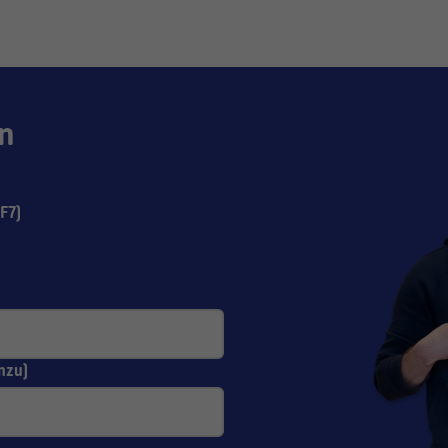
n
F7)
nzu)