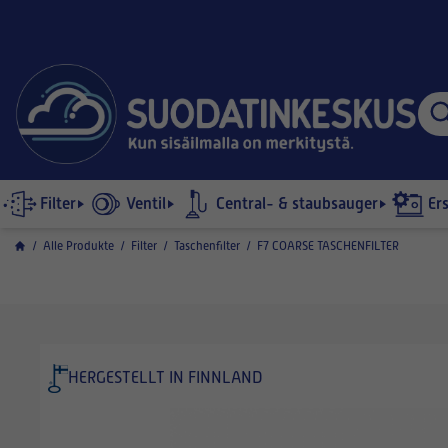
Filter
Ventil
Central- & staubsauger
Er
/
Alle Produkte
/
Filter
/
Taschenfilter
/
F7 COARSE TASCHENFILTER
HERGESTELLT IN FINNLAND