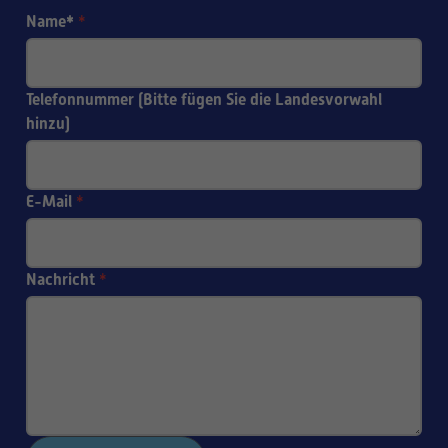
Name*
*
Telefonnummer (Bitte fügen Sie die Landesvorwahl
hinzu)
E-Mail
*
Nachricht
*