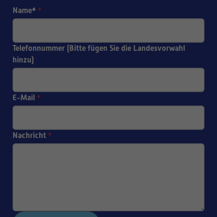
Name*
*
Telefonnummer (Bitte fügen Sie die Landesvorwahl
hinzu)
E-Mail
*
Nachricht
*