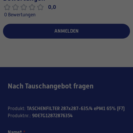
0,0
0 Bewertungen
ANMELDEN
Nach Tauschangebot fragen
TASCHENFILTER 287x287-635/4 ePM1 65% (F7)
Produkt
:
90E7G12872876354
Produktnr.
:
Name*
*