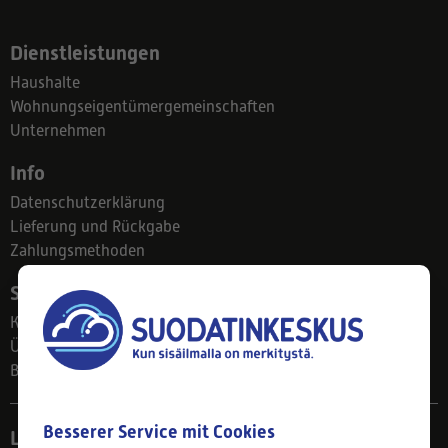
Dienstleistungen
Haushalte
Wohnungseigentümergemeinschaften
Unternehmen
Info
Datenschutzerklärung
Lieferung und Rückgabe
Zahlungsmethoden
Suodatinkeskus
Kontakt
Über uns
Blog
Besserer Service mit Cookies
Ladengeschäft