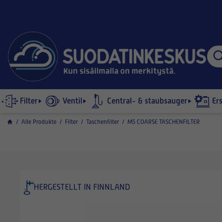
Filter
Ventil
Central- & staubsauger
Er
/
Alle Produkte
/
Filter
/
Taschenfilter
/
M5 COARSE TASCHENFILTER
HERGESTELLT IN FINNLAND