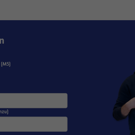
n
 (M5)
nzu)