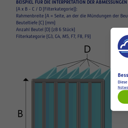
BEISPIEL FÜR DIE INTERPRETATION DER ABMESSUNGEN
(A x B - C / D [Filterkategorie]):
Rahmenbreite (A = Seite, an der die Mündungen der Beut
Beuteltiefe (C) (mm)
Anzahl Beutel (D) (zB 6 Stück)
Filterkategorie (G3, G4, M5, F7, F8, F9)
Bess
Diese
Notwe