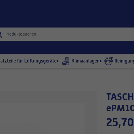
satzteile für Lüftungsgeräte
Klimaanlagen
Reinigun
TASCHENFILTER 287x287-635/3
ePM10
25,70