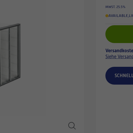
MWST. 25.5%
AVAILABLE
,
LI
Versandkoste
Siehe Versan
SCHNEL