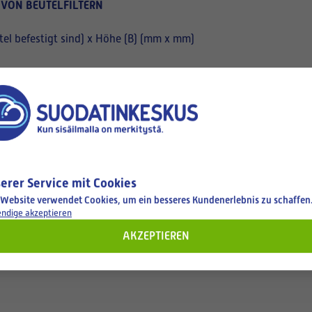
 VON BEUTELFILTERN
el befestigt sind) x Höhe (B) (mm x mm)
erer Service mit Cookies
 Website verwendet Cookies, um ein besseres Kundenerlebnis zu schaffen
ndige akzeptieren
AKZEPTIEREN