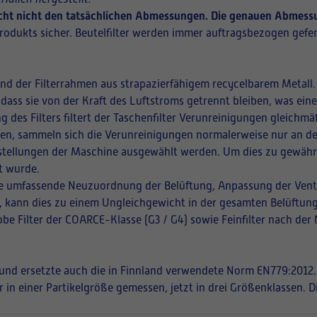
richt nicht den tatsächlichen Abmessungen. Die genauen Abmessu
rodukts sicher. Beutelfilter werden immer auftragsbezogen gefer
und der Filterrahmen aus strapazierfähigem recycelbarem Metall.
 dass sie von der Kraft des Luftstroms getrennt bleiben, was ei
ng des Filters filtert der Taschenfilter Verunreinigungen gleich
ffnen, sammeln sich die Verunreinigungen normalerweise nur an de
instellungen der Maschine ausgewählt werden. Um dies zu gewährle
t wurde.
eine umfassende Neuzuordnung der Belüftung, Anpassung der Vent
en, kann dies zu einem Ungleichgewicht in der gesamten Belüftung
be Filter der COARCE-Klasse (G3 / G4) sowie Feinfilter nach der
t und ersetzte auch die in Finnland verwendete Norm EN779:2012.
r in einer Partikelgröße gemessen, jetzt in drei Größenklassen. 