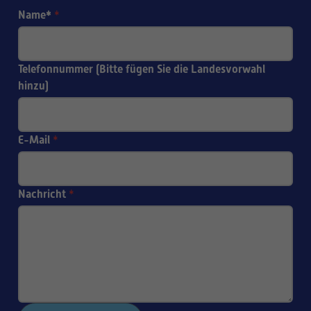
Name*
*
Telefonnummer (Bitte fügen Sie die Landesvorwahl
hinzu)
E-Mail
*
Nachricht
*