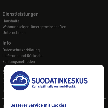
Dienstleistungen
Haushalte
Wohnungseigentümergemeinschaften
Unternehmen
Info
Datenschutzerklärung
Lieferung und Rückgabe
Zahlungsmethoden
Suodatinkeskus
Kontakt
Über uns
Blog
Besserer Service mit Cookies
Ladengeschäft