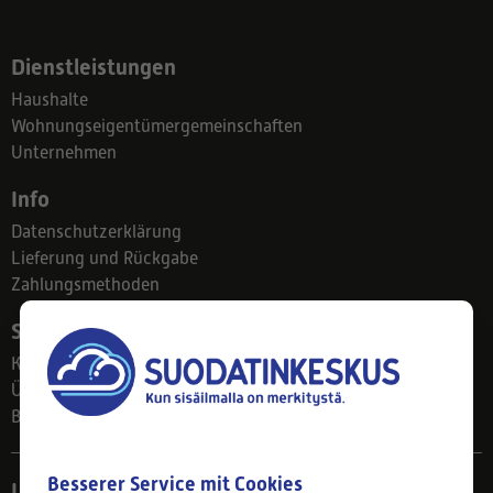
Dienstleistungen
Haushalte
Wohnungseigentümergemeinschaften
Unternehmen
Info
Datenschutzerklärung
Lieferung und Rückgabe
Zahlungsmethoden
Suodatinkeskus
Kontakt
Über uns
Blog
Besserer Service mit Cookies
Ladengeschäft