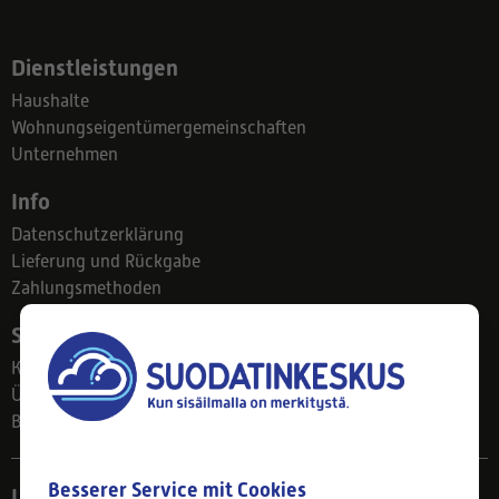
Dienstleistungen
Haushalte
Wohnungseigentümergemeinschaften
Unternehmen
Info
Datenschutzerklärung
Lieferung und Rückgabe
Zahlungsmethoden
Suodatinkeskus
Kontakt
Über uns
Blog
Besserer Service mit Cookies
Ladengeschäft