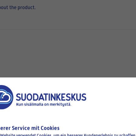
bout the product.
hen
Available
erer Service mit Cookies
 Website verwendet Cookies, um ein besseres Kundenerlebnis zu schaffen