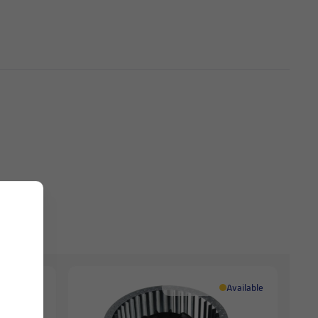
Available
Available
.