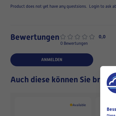
Product does not yet have any questsions.
Login to ask a
Bewertungen
0,0
0 Bewertungen
ANMELDEN
Auch diese können Sie brauc
Available
Bess
Diese