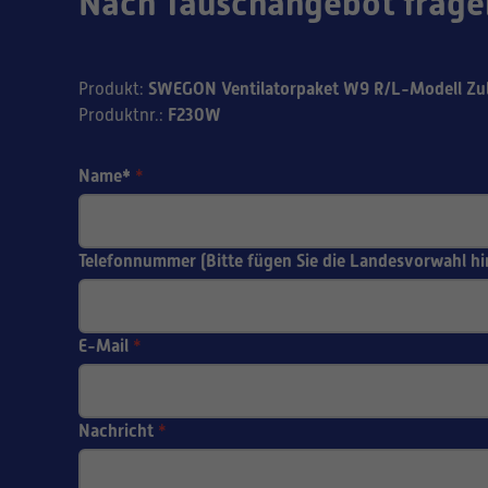
Nach Tauschangebot frage
SWEGON Ventilatorpaket W9 R/L-Modell Zul
Produkt
:
F230W
Produktnr.
:
Name*
*
Telefonnummer (Bitte fügen Sie die Landesvorwahl hi
E-Mail
*
Nachricht
*