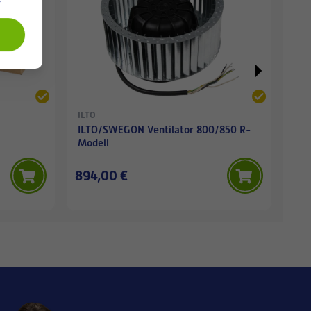
ILTO
SWE
ILTO/SWEGON Ventilator 800/850 R-
SWE
Modell
894,00 €
42