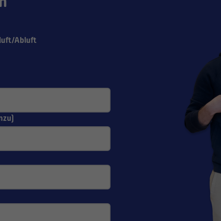
n
uft/Abluft
nzu)