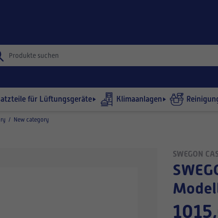
satzteile für Lüftungsgeräte
Klimaanlagen
Reinigun
ry
/
New category
SWEGON CA
SWEGON Ventilatorpaket W9 R/L-
Modell
1015,