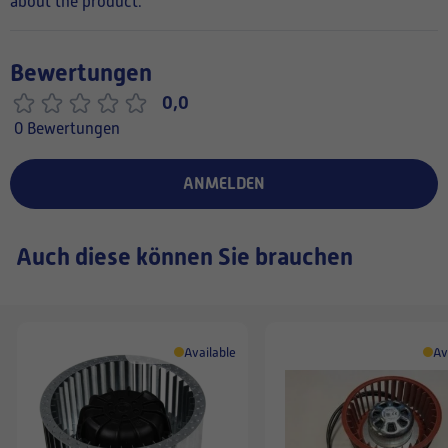
about the product.
Bewertungen
0,0
0 Bewertungen
ANMELDEN
Auch diese können Sie brauchen
Available
Av