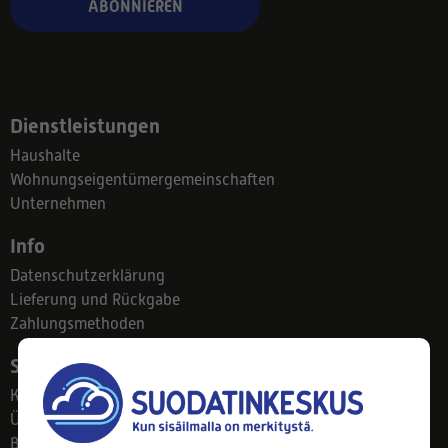
ABONNIEREN
Dienstleistungen
Haushalte
Wohnungseigentümergemeinschaften
Unternehmen
Info
Datenschutzerklärung
Lieferung und Rückgabe
Zahlungsmethoden
Suodatinkeskus
Kontakt
Über uns
Blog