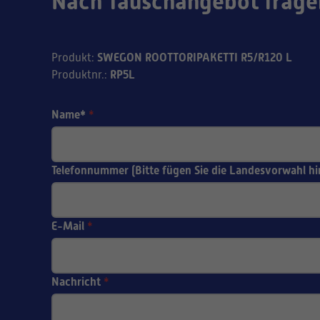
Nach Tauschangebot frage
SWEGON ROOTTORIPAKETTI R5/R120 L
Produkt
:
RP5L
Produktnr.
:
Name*
*
Telefonnummer (Bitte fügen Sie die Landesvorwahl hi
E-Mail
*
Nachricht
*