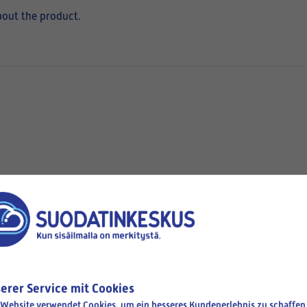
bout the product.
hen
Available
erer Service mit Cookies
 Website verwendet Cookies, um ein besseres Kundenerlebnis zu schaffen