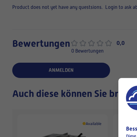
Product does not yet have any questsions.
Login to ask a
Bewertungen
0,0
0 Bewertungen
ANMELDEN
Auch diese können Sie brauc
Available
Bess
Diese