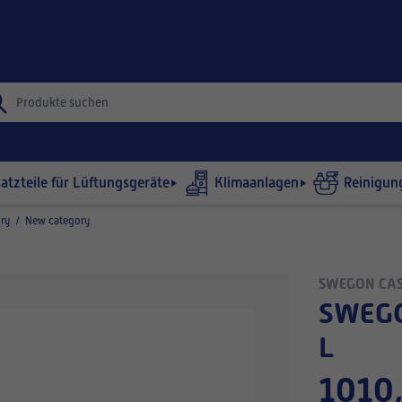
satzteile für Lüftungsgeräte
Klimaanlagen
Reinigun
ry
/
New category
SWEGON CA
SWEGON ROOTTORIPAKETTI R5/R120
L
1010