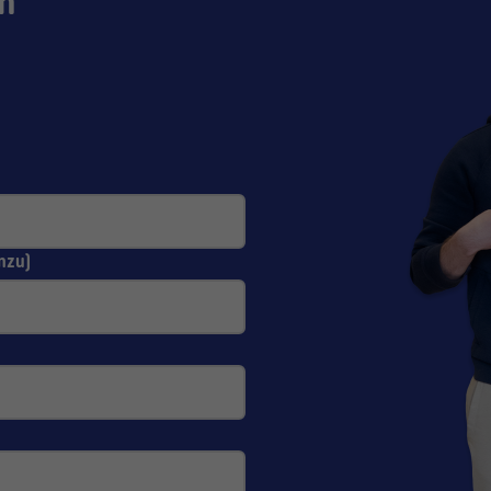
n
nzu)