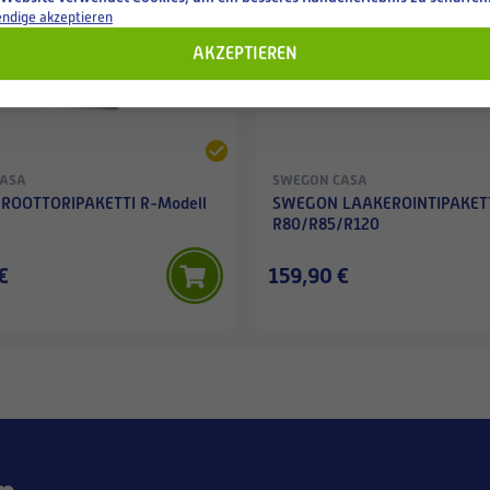
ndige akzeptieren
AKZEPTIEREN
CASA
SWEGON CASA
ROOTTORIPAKETTI R-Modell
SWEGON LAAKEROINTIPAKET
R80/R85/R120
€
159,90 €