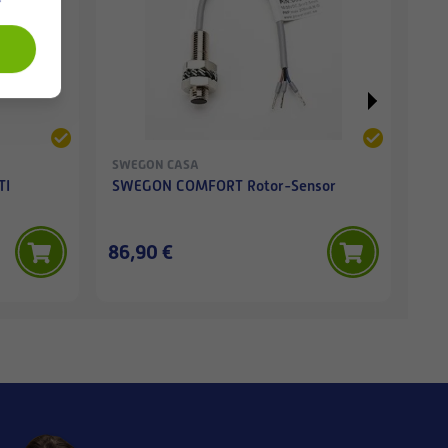
SWEGON CASA
SWE
TI
SWEGON COMFORT Rotor-Sensor
SW
86,90 €
70