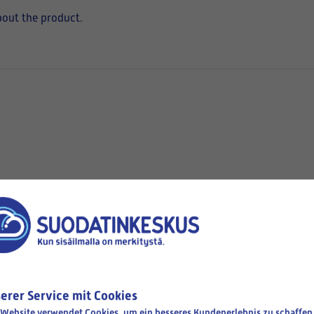
bout the product.
hen
Available
erer Service mit Cookies
 Website verwendet Cookies, um ein besseres Kundenerlebnis zu schaffen