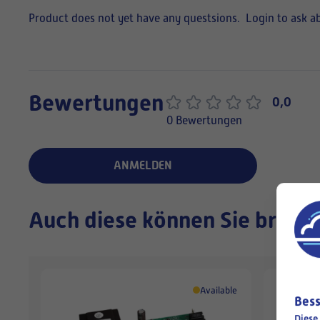
Product does not yet have any questsions.
Login to ask a
Bewertungen
0,0
0 Bewertungen
ANMELDEN
Auch diese können Sie brauc
Available
Bess
Diese