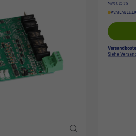
MWST. 25.5%
AVAILABLE
,
LI
Versandkoste
Siehe Versan