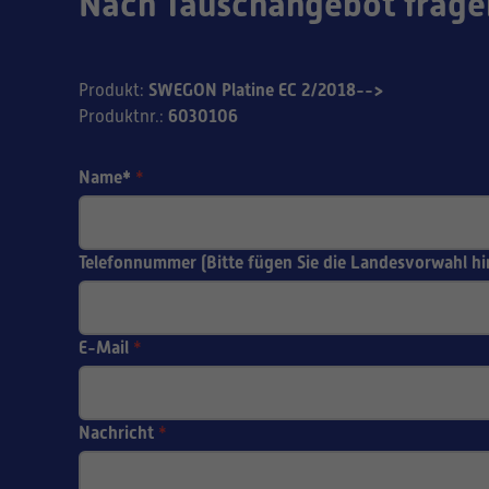
Nach Tauschangebot frage
SWEGON Platine EC 2/2018-->
Produkt
:
6030106
Produktnr.
:
Name*
*
Telefonnummer (Bitte fügen Sie die Landesvorwahl hi
E-Mail
*
Nachricht
*