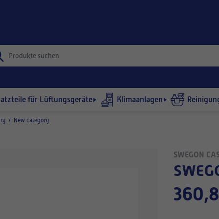
satzteile für Lüftungsgeräte
Klimaanlagen
Reinigun
ry
/
New category
SWEGON CA
SWEG
360,8