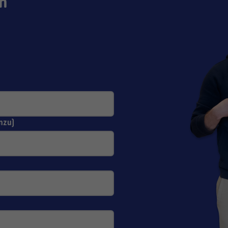
n
nzu)