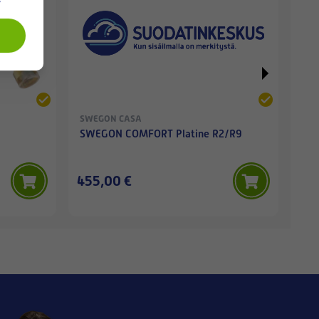
SWEGON CASA
SWE
SWEGON COMFORT Platine R2/R9
SW
455,00 €
56