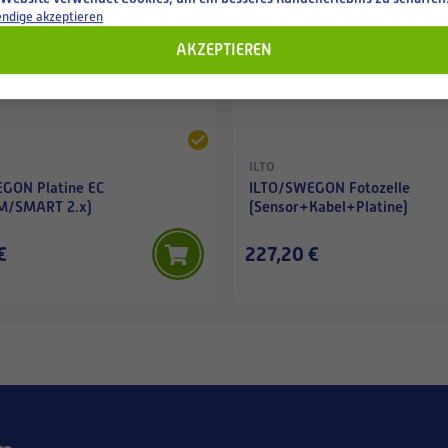
ndige akzeptieren
AKZEPTIEREN
ILTO
GON Platine EC
ILTO/SWEGON Fotozelle
M/SMART 2.x)
(Sensor+Kabel+Platine)
€
227,20 €