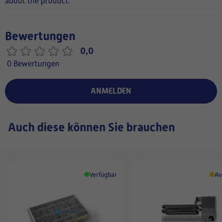
about the product.
Bewertungen
0,0
0 Bewertungen
ANMELDEN
Auch diese können Sie brauchen
Verfügbar
Av