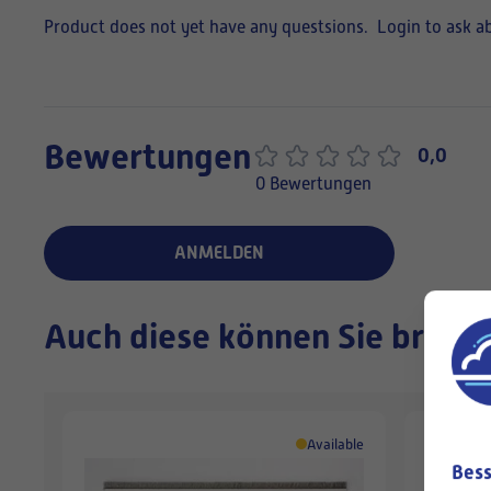
Product does not yet have any questsions.
Login to ask a
Bewertungen
0,0
0 Bewertungen
ANMELDEN
Auch diese können Sie brauc
Available
Bess