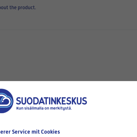
bout the product.
hen
Available
erer Service mit Cookies