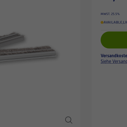
MWST. 25.5%
AVAILABLE
,
LI
Versandkoste
Siehe Versan