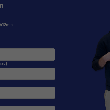
n
=412mm
nzu)