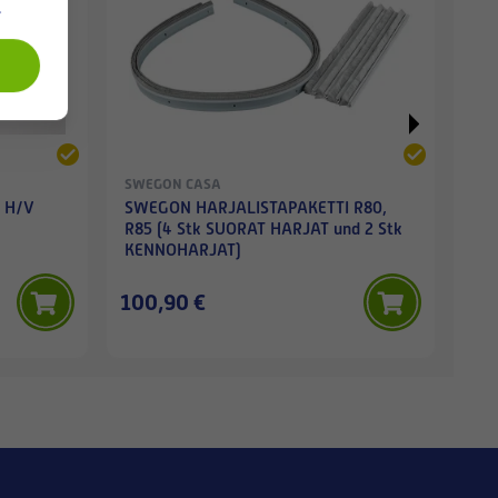
.
SWEGON CASA
SWE
 H/V
SWEGON HARJALISTAPAKETTI R80,
SWE
R85 (4 Stk SUORAT HARJAT und 2 Stk
KENNOHARJAT)
100,90 €
49,