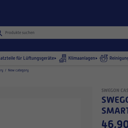
satzteile für Lüftungsgeräte
Klimaanlagen
Reinigun
ry
/
New category
SWEGON CA
SWEGON HARJALISTAPAKETTI R5
SMAR
46,90