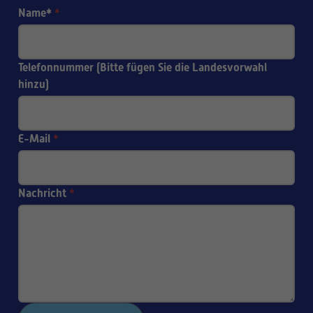
Name*
*
Telefonnummer (Bitte fügen Sie die Landesvorwahl
hinzu)
E-Mail
*
Nachricht
*