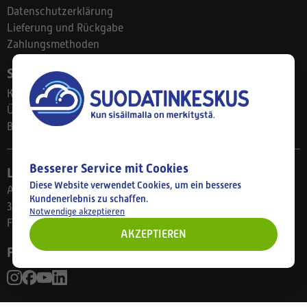
Datenschutzerklärung
Lieferung und Rückgabe
Zahlungsmethoden
Suodatinkeskus
Kontakt
Über uns
Blog
Besserer Service mit Cookies
Ladengeschäft
Diese Website verwendet Cookies, um ein besseres
Ahlmanintie 61
Kundenerlebnis zu schaffen.
33800 Tampere
Notwendige akzeptieren
Finnland
AKZEPTIEREN
Folgen Sie uns