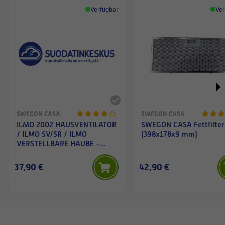
Verfügbar
Ver
SWEGON CASA
SWEGON CASA
ILMO 2002 HAUSVENTILATOR
SWEGON CASA Fettfilter
/ ILMO SV/SR / ILMO
(398x178x9 mm)
VERSTELLBARE HAUBE -
Fettfilter (345x200x15 mm)
37,90 €
42,90 €