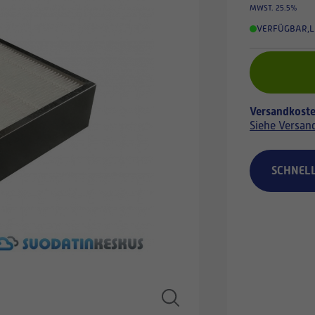
MWST. 25.5%
VERFÜGBAR
,
L
Versandkoste
Siehe Versan
SCHNEL