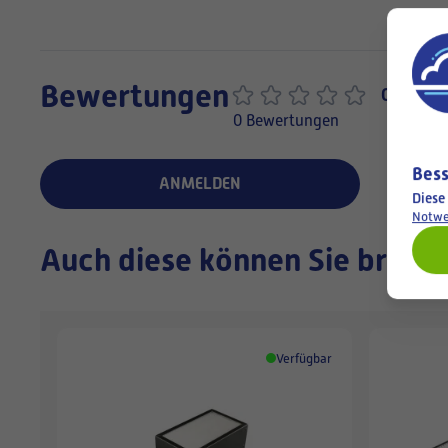
Bewertungen
0,0
0 Bewertungen
Bess
ANMELDEN
Diese
Notwe
Auch diese können Sie brauc
Verfügbar