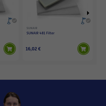
SUNAIR
PAR
SUNAIR 481 Filter
SUN
PAR
16,02 €
50,