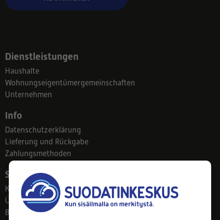
Dienstleistungen
Haushalte
Wohnungseigentümergemeinschaften
Unternehmen
Info
Datenschutzerklärung
Lieferung und Rückgabe
Zahlungsmethoden
Suodatinkeskus
Kontakt
Über uns
Blog