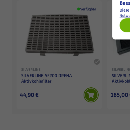
Bess
Verfügbar
Diese
Notwe
SILVERLINE
SILVERLIN
SILVERLINE AF200 DRENA -
SILVERLI
Aktivkohlefilter
Aktivkohl
44,90 €
165,00 