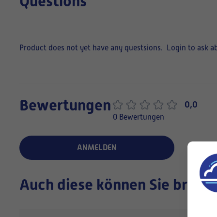
Questions
Product does not yet have any questsions.
Login to ask a
Bewertungen
0,0
0 Bewertungen
ANMELDEN
Auch diese können Sie brauc