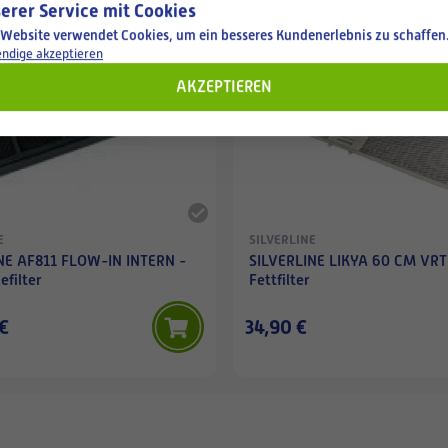
erer Service mit Cookies
Available
 Website verwendet Cookies, um ein besseres Kundenerlebnis zu schaffen
ndige akzeptieren
AKZEPTIEREN
E
SILVERLINE
NE AF811 FLOW-IN INTERN -
SILVERLINE LIKYA 60 CM VRT
efilter
Fettfilter
€
34,90 €