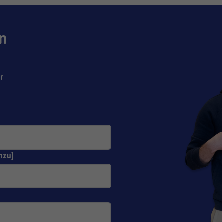
n
r
nzu)