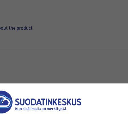
bout the product.
hen