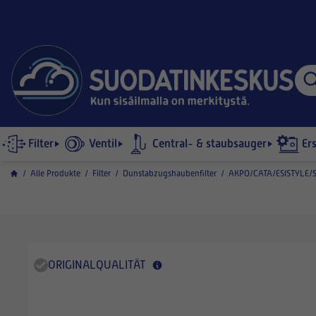
Filter
Ventil
Central- & staubsauger
Er
/
Alle Produkte
/
Filter
/
Dunstabzugshaubenfilter
/
AKPO/CATA/ESISTYLE/S
ORIGINALQUALITÄT