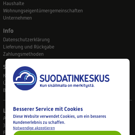
Haushalte
Wohnungseigentümergemeinschaften
Unternehmen
Info
Datenschutzerklärung
Lieferung und Rückgabe
Zahlungsmethoden
Suodatinkeskus
Kontakt
Über uns
Blog
Besserer Service mit Cookies
Ladengeschäft
Diese Website verwendet Cookies, um ein besseres
Ahlmanintie 61
Kundenerlebnis zu schaffen.
33800 Tampere
Notwendige akzeptieren
Finnland