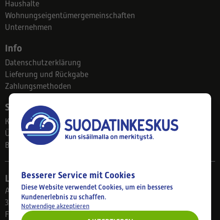
Haushalte
Wohnungseigentümergemeinschaften
Unternehmen
Info
Datenschutzerklärung
Lieferung und Rückgabe
Zahlungsmethoden
Suodatinkeskus
Kontakt
Über uns
Blog
Besserer Service mit Cookies
Ladengeschäft
Diese Website verwendet Cookies, um ein besseres
Ahlmanintie 61
Kundenerlebnis zu schaffen.
33800 Tampere
Notwendige akzeptieren
Finnland