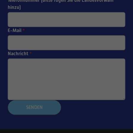
Telefonnummer (Bitte fügen Sie die Landesvorwahl
hinzu)
E-Mail
*
Nachricht
*
SENDEN