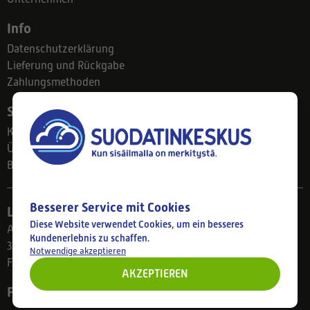
Info
Datenschutzerklärung
Lieferung und Rückgabe
Zahlungsmethoden
Suodatinkeskus
Kontakt
Über uns
Blog
Besserer Service mit Cookies
Ladengeschäft
Diese Website verwendet Cookies, um ein besseres
Ahlmanintie 61
Kundenerlebnis zu schaffen.
33800 Tampere
Notwendige akzeptieren
Finnland
AKZEPTIEREN
Folgen Sie uns