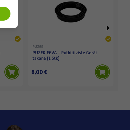
PUZER
PUZ
g
PUZER EEVA - Putkitiiviste Gerät
PU
takana (1 Stk)
8,00 €
13,