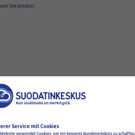
bout the product.
hen
Verfügbar
erer Service mit Cookies
 Website verwendet Cookies, um ein besseres Kundenerlebnis zu schaffen