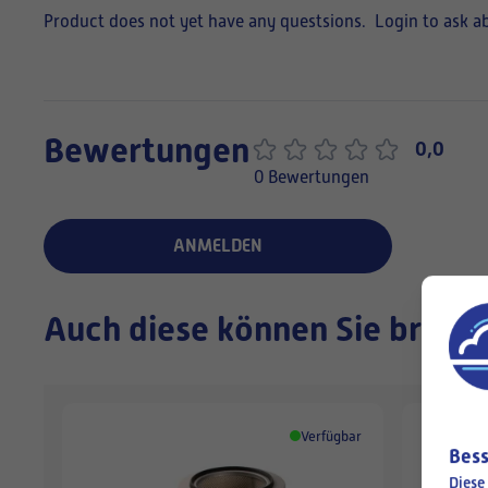
Product does not yet have any questsions.
Login to ask a
Bewertungen
0,0
0 Bewertungen
ANMELDEN
Auch diese können Sie brauc
Verfügbar
Bess
Diese