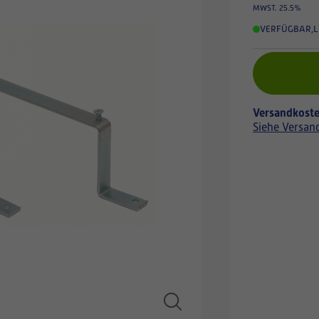
MWST. 25.5%
VERFÜGBAR
,
L
Versandkoste
Siehe Versan