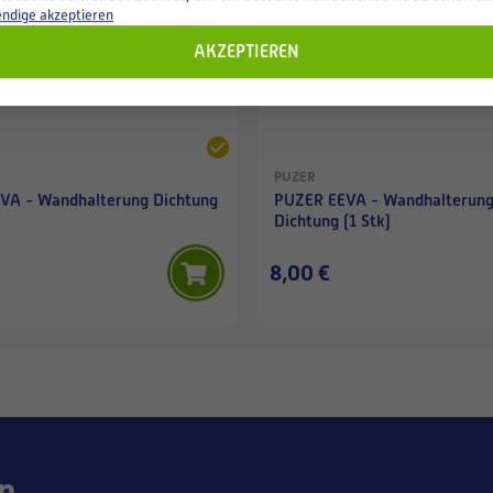
ndige akzeptieren
AKZEPTIEREN
PUZER
VA - Wandhalterung Dichtung
PUZER EEVA - Wandhalterun
Dichtung (1 Stk)
8,00 €
n