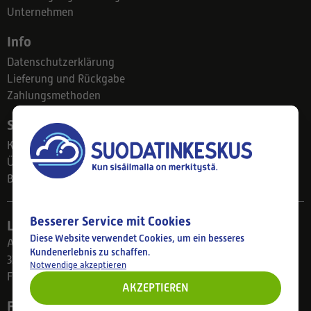
Unternehmen
Info
Datenschutzerklärung
Lieferung und Rückgabe
Zahlungsmethoden
Suodatinkeskus
Kontakt
Über uns
Blog
Besserer Service mit Cookies
Ladengeschäft
Diese Website verwendet Cookies, um ein besseres
Ahlmanintie 61
Kundenerlebnis zu schaffen.
33800 Tampere
Notwendige akzeptieren
Finnland
AKZEPTIEREN
Folgen Sie uns