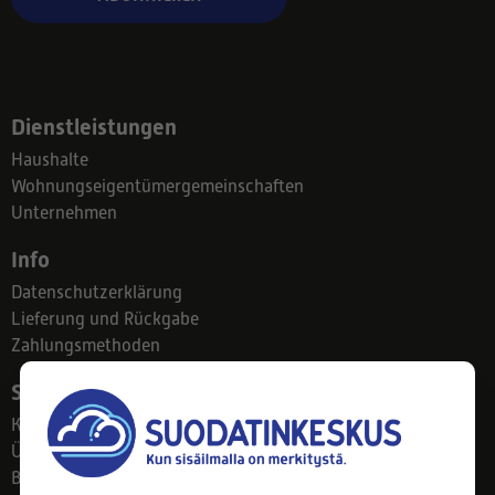
Dienstleistungen
Haushalte
Wohnungseigentümergemeinschaften
Unternehmen
Info
Datenschutzerklärung
Lieferung und Rückgabe
Zahlungsmethoden
Suodatinkeskus
Kontakt
Über uns
Blog