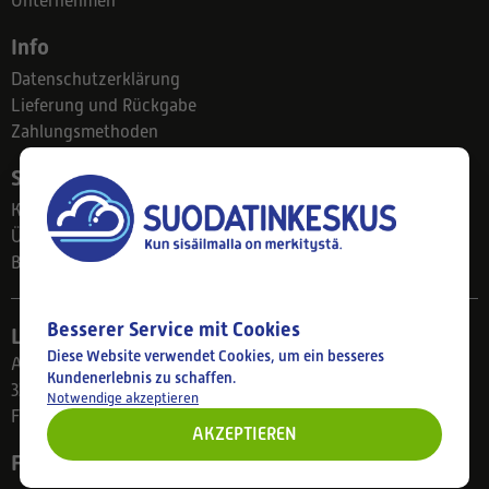
Unternehmen
Info
Datenschutzerklärung
Lieferung und Rückgabe
Zahlungsmethoden
Suodatinkeskus
Kontakt
Über uns
Blog
Besserer Service mit Cookies
Ladengeschäft
Diese Website verwendet Cookies, um ein besseres
Ahlmanintie 61
Kundenerlebnis zu schaffen.
33800 Tampere
Notwendige akzeptieren
Finnland
AKZEPTIEREN
Folgen Sie uns