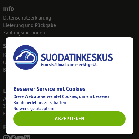
Info
Datenschutzerklärung
Lieferung und Rückgabe
Zahlungsmethoden
Suodatinkeskus
Kontakt
Über uns
Blog
Besserer Service mit Cookies
Ladengeschäft
Diese Website verwendet Cookies, um ein besseres
Ahlmanintie 61
Kundenerlebnis zu schaffen.
33800 Tampere
Notwendige akzeptieren
Finnland
AKZEPTIEREN
Folgen Sie uns