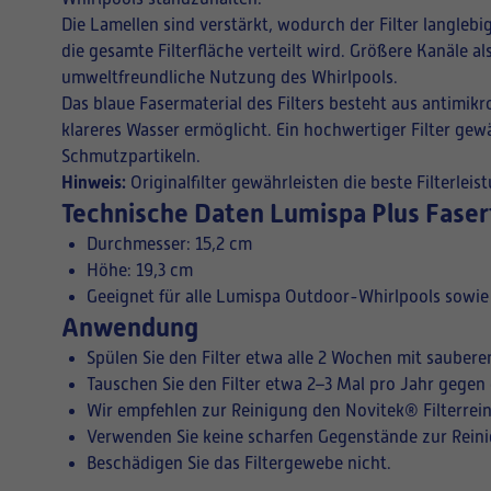
Die Lamellen sind verstärkt, wodurch der Filter langlebi
die gesamte Filterfläche verteilt wird. Größere Kanäle a
umweltfreundliche Nutzung des Whirlpools.
Das blaue Fasermaterial des Filters besteht aus antimi
klareres Wasser ermöglicht. Ein hochwertiger Filter gewä
Schmutzpartikeln.
Hinweis:
Originalfilter gewährleisten die beste Filterlei
Technische Daten Lumispa Plus Faserf
Durchmesser: 15,2 cm
Höhe: 19,3 cm
Geeignet für alle Lumispa Outdoor-Whirlpools sowie 
Anwendung
Spülen Sie den Filter etwa alle 2 Wochen mit sauber
Tauschen Sie den Filter etwa 2–3 Mal pro Jahr gege
Wir empfehlen zur Reinigung den Novitek® Filterrei
Verwenden Sie keine scharfen Gegenstände zur Reinig
Beschädigen Sie das Filtergewebe nicht.