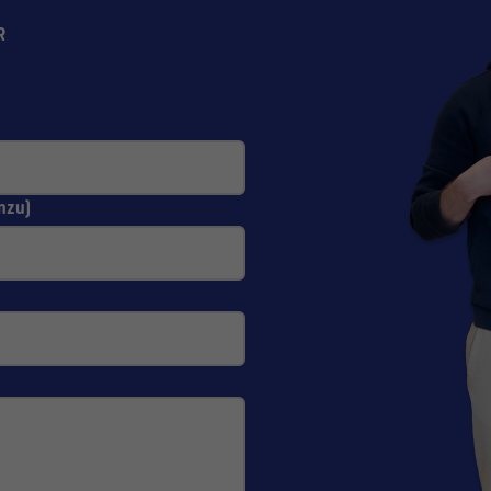
R
nzu)