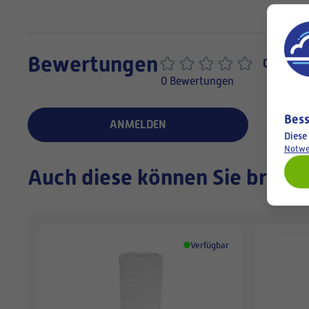
Bewertungen
0,0
0 Bewertungen
Bess
ANMELDEN
Diese
Notwe
Auch diese können Sie brauc
Verfügbar