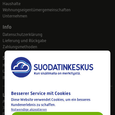
Haushalte
Wohnungseigentümergemeinschaften
Unternehmen
Info
Datenschutzerklärung
Lieferung und Rückgabe
Zahlungsmethoden
Suodatinkeskus
Kontakt
Über uns
Blog
Besserer Service mit Cookies
Ladengeschäft
Diese Website verwendet Cookies, um ein besseres
Ahlmanintie 61
Kundenerlebnis zu schaffen.
33800 Tampere
Notwendige akzeptieren
Finnland