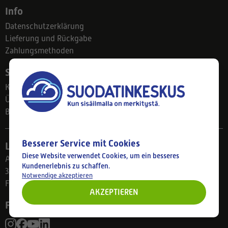
Info
Datenschutzerklärung
Lieferung und Rückgabe
Zahlungsmethoden
Suodatinkeskus
Kontakt
Über uns
Blog
Besserer Service mit Cookies
Ladengeschäft
Diese Website verwendet Cookies, um ein besseres
Ahlmanintie 61
Kundenerlebnis zu schaffen.
33800 Tampere
Notwendige akzeptieren
Finnland
AKZEPTIEREN
Folgen Sie uns