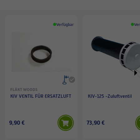
Verfügbar
Ver
FLÄKT WOODS
KIV VENTIL FÜR ERSATZLUFT
KIV-125 -Zuluftventil
9,90 €
73,90 €