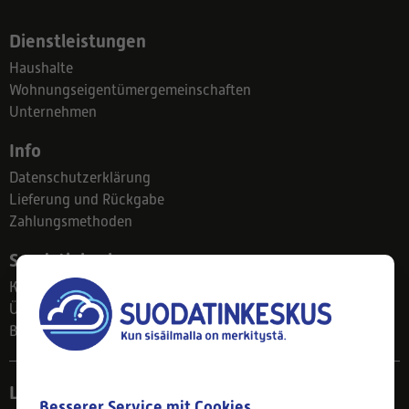
Dienstleistungen
Haushalte
Wohnungseigentümergemeinschaften
Unternehmen
Info
Datenschutzerklärung
Lieferung und Rückgabe
Zahlungsmethoden
Suodatinkeskus
Kontakt
Über uns
Blog
Ladengeschäft
Besserer Service mit Cookies