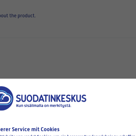
bout the product.
hen
erer Service mit Cookies