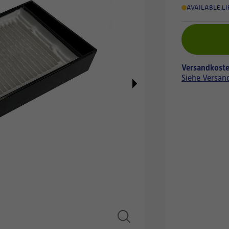
AVAILABLE
,
LI
Versandkoste
Siehe Versan