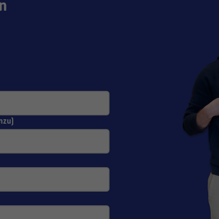
n
nzu)