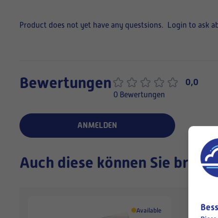
Product does not yet have any questsions.
Login to ask a
Bewertungen
0,0
0 Bewertungen
ANMELDEN
Auch diese können Sie brauc
Bess
Available