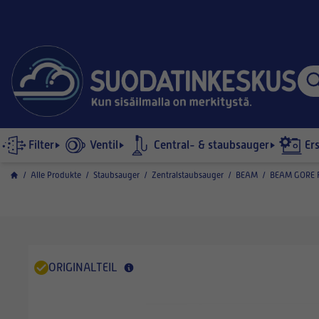
Filter
Ventil
Central- & staubsauger
Er
/
Alle Produkte
/
Staubsauger
/
Zentralstaubsauger
/
BEAM
/
BEAM GORE F
ORIGINALTEIL