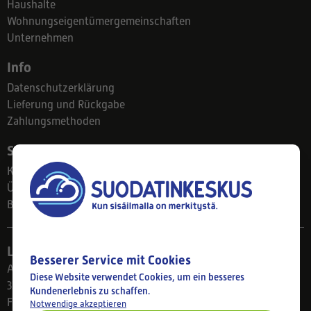
Haushalte
Wohnungseigentümergemeinschaften
Unternehmen
Info
Datenschutzerklärung
Lieferung und Rückgabe
Zahlungsmethoden
Suodatinkeskus
Kontakt
Über uns
Blog
Ladengeschäft
Besserer Service mit Cookies
Ahlmanintie 61
Diese Website verwendet Cookies, um ein besseres
33800 Tampere
Kundenerlebnis zu schaffen.
Finnland
Notwendige akzeptieren