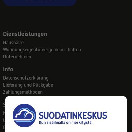
Dienstleistungen
Haushalte
Wohnungseigentümergemeinschaften
Unternehmen
Info
Datenschutzerklärung
Lieferung und Rückgabe
Zahlungsmethoden
Suodatinkeskus
Kontakt
Über uns
Blog