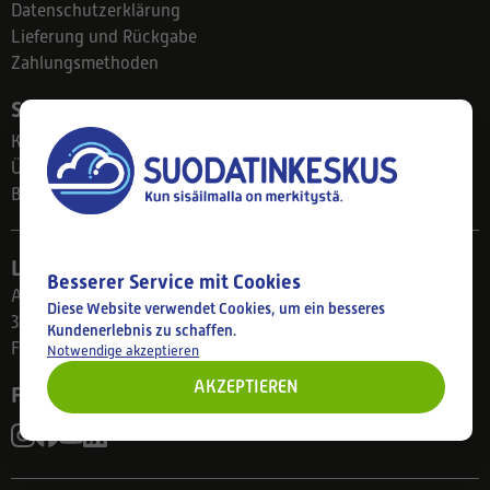
Datenschutzerklärung
Lieferung und Rückgabe
Zahlungsmethoden
Suodatinkeskus
Kontakt
Über uns
Blog
Ladengeschäft
Besserer Service mit Cookies
Ahlmanintie 61
Diese Website verwendet Cookies, um ein besseres
33800 Tampere
Kundenerlebnis zu schaffen.
Finnland
Notwendige akzeptieren
AKZEPTIEREN
Folgen Sie uns