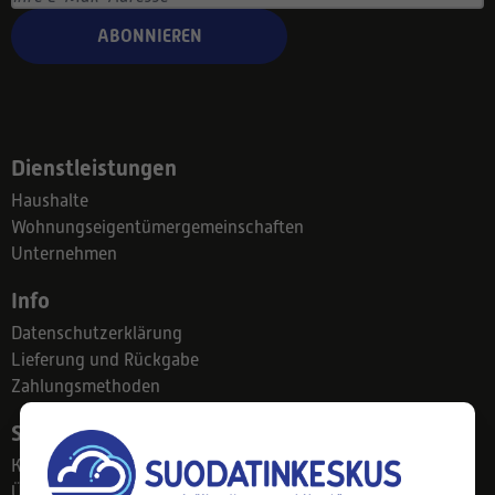
ABONNIEREN
Dienstleistungen
Haushalte
Wohnungseigentümergemeinschaften
Unternehmen
Info
Datenschutzerklärung
Lieferung und Rückgabe
Zahlungsmethoden
Suodatinkeskus
Kontakt
Über uns