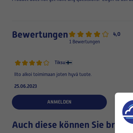
Bewertungen
4,0
1 Bewertungen
Tiksu
Ilto alkoi toimimaan joten hyvä tuote.
25.06.2023
ANMELDEN
Auch diese können Sie brauc