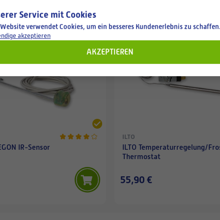
erer Service mit Cookies
 Website verwendet Cookies, um ein besseres Kundenerlebnis zu schaffen
Available
ndige akzeptieren
AKZEPTIEREN
ILTO
GON IR-Sensor
ILTO Temperaturregelung/Fro
Thermostat
55,90 €