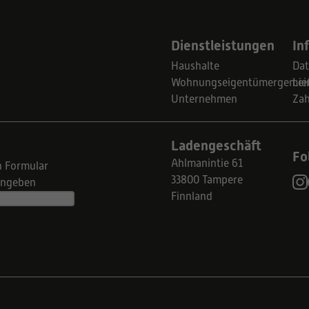
Dienstleistungen
In
Haushalte
Dat
Wohnungseigentümergemein
Lie
Unternehmen
Za
Ladengeschäft
Fo
Ahlmanintie 61
n Formular
33800 Tampere
eingeben
Finnland