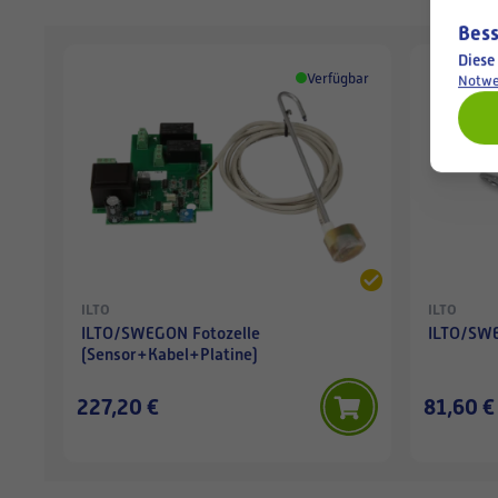
Bess
Diese
Verfügbar
Notwe
ILTO
ILTO
ILTO/SWEGON Fotozelle
ILTO/SWE
(Sensor+Kabel+Platine)
227,20 €
81,60 €