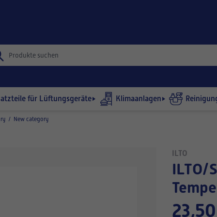
satzteile für Lüftungsgeräte
Klimaanlagen
Reinigun
ry
/
New category
ILTO
ILTO/SWEGON
Tempe
23,50