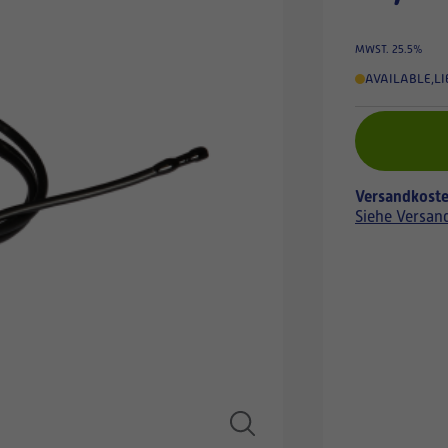
MWST. 25.5%
AVAILABLE
,
LI
Versandkoste
Siehe Versan