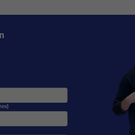
n
nzu)