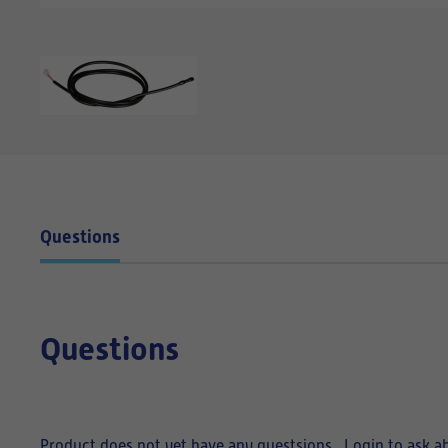
Questions
Questions
Product does not yet have any questsions.
Login to ask a