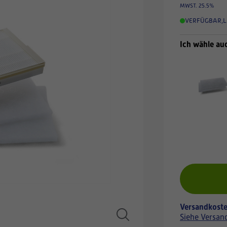
MWST. 25.5%
VERFÜGBAR
,
L
Ich wähle au
Versandkoste
Siehe Versan