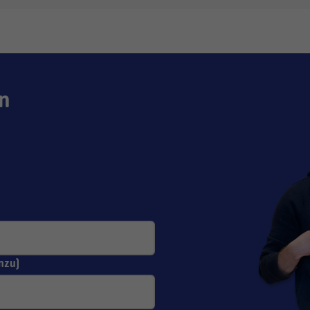
n
nzu)