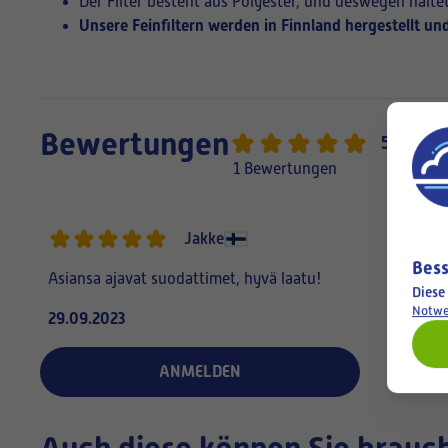
Der Filter besteht aus Polyester, und deswegen haltet
Unsere Feinfiltern werden in Finnland hergestellt und
Bewertungen
5,0
1 Bewertungen
Jakke
Bess
Asiansa ajavat suodattimet, hyvä laatu!
Diese
Notwe
29.09.2023
ANMELDEN
Auch diese können Sie brauc