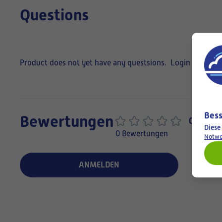
Questions
Product does not yet have any questsions.
Login to ask a
Bess
Bewertungen
0,0
Diese
0 Bewertungen
Notwe
ANMELDEN