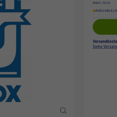
MWST. 25.5%
AVAILABLE
,
LI
Versandkoste
Siehe Versan