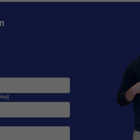
n
nzu)