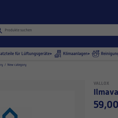
satzteile für Lüftungsgeräte
Klimaanlagen
Reinigun
ry
/
New category
VALLOX
Ilmav
59,00