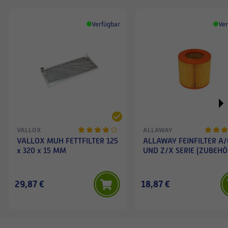
Verfügbar
Ver
VALLOX
ALLAWAY
VALLOX MUH FETTFILTER 125
ALLAWAY FEINFILTER A/
x 320 x 15 MM
UND Z/X SERIE (ZUBEHÖ
29,87 €
18,87 €