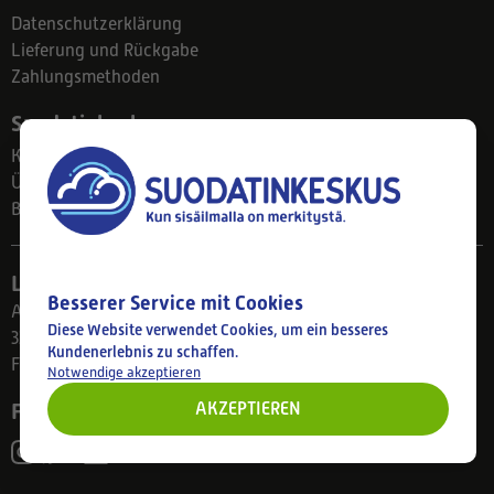
Datenschutzerklärung
Lieferung und Rückgabe
Zahlungsmethoden
Suodatinkeskus
Kontakt
Über uns
Blog
Ladengeschäft
Besserer Service mit Cookies
Ahlmanintie 61
Diese Website verwendet Cookies, um ein besseres
33800 Tampere
Kundenerlebnis zu schaffen.
Finnland
Notwendige akzeptieren
AKZEPTIEREN
Folgen Sie uns