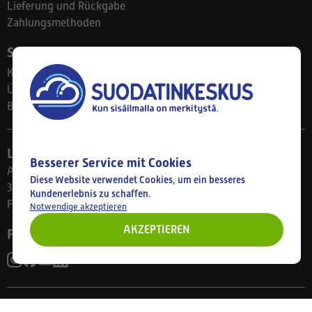
Lieferung und Rückgabe
Zahlungsmethoden
Suodatinkeskus
Kontakt
Über uns
Blog
Ladengeschäft
Besserer Service mit Cookies
Ahlmanintie 61
Diese Website verwendet Cookies, um ein besseres
33800 Tampere
Kundenerlebnis zu schaffen.
Finnland
Notwendige akzeptieren
AKZEPTIEREN
Folgen Sie uns