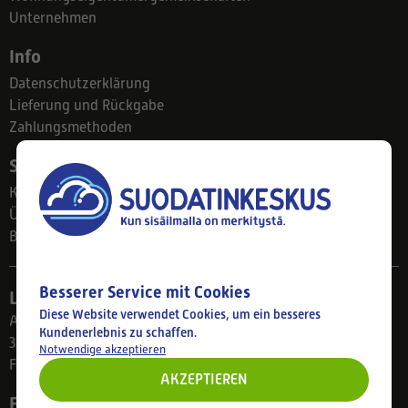
Unternehmen
Info
Datenschutzerklärung
Lieferung und Rückgabe
Zahlungsmethoden
Suodatinkeskus
Kontakt
Über uns
Blog
Besserer Service mit Cookies
Ladengeschäft
Diese Website verwendet Cookies, um ein besseres
Ahlmanintie 61
Kundenerlebnis zu schaffen.
33800 Tampere
Notwendige akzeptieren
Finnland
AKZEPTIEREN
Folgen Sie uns