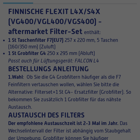
FINNISCHE
FLEXIT L4X/S4X
(VG400/VGL400/VGS400) -
aftermarket Filter-Set
enthält:
1 St Taschenfilter F7(EU7)
257 x 220 mm, 5 Taschen
(160/350 mm) (Zuluft)
1 St Grobfilter G4
250 x 295 mm (Abluft)
Passt auch für Lüftungsgerät: FALCON L4
BESTELLUNGS ANLEITUNG
1.Wahl
: Ob Sie die G4 Grobfiltern häufiger als die F7
Feinfiltern vertauschen wollen, wählen Sie bitte die
Alternative: Filterset+1 St G4- Ersatzfilter (Grobfilter). So
bekommen Sie zusätzlich 1 Grobfilter für das nähste
Austausch.
AUSTAUSCH DES FILTERS
Der empfohlene Austauschzeit ist 2-3 Mal im Jahr.
Das
Wechselintervall der Filter ist abhängig vom Staubgehalt
der Umgebung. Grobfilter können Sie häufiger