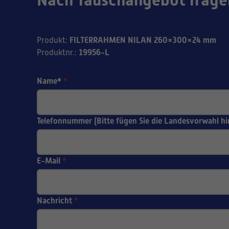
FILTERRAHMEN NILAN 260×300×24 mm
Produkt
:
19956-L
Produktnr.
:
Name*
*
Telefonnummer (Bitte fügen Sie die Landesvorwahl hi
E-Mail
*
Nachricht
*