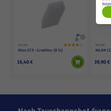
Notwe
NILAN
NILAN
Nilan EC9 -Grobfilter (8 St)
NILAN CO
16,40 €
39,90 €
Nach Tauschangebot frage