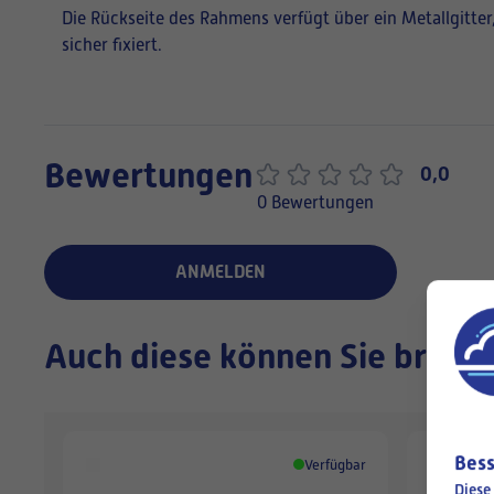
Die Rückseite des Rahmens verfügt über ein Metallgitter,
sicher fixiert.
Bewertungen
0,0
0 Bewertungen
ANMELDEN
Auch diese können Sie brauc
Bess
Verfügbar
Diese