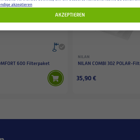
ndige akzeptieren
AKZEPTIEREN
NILAN
MFORT 600 Filterpaket
NILAN COMBI 302 POLAR-Filt
35,90 €
n