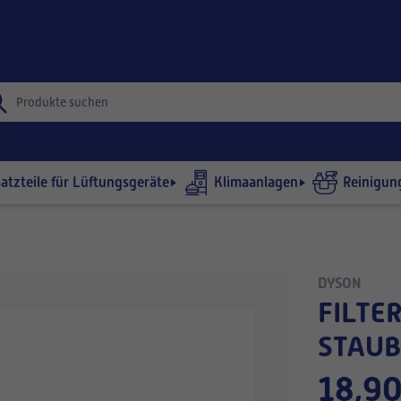
satzteile für Lüftungsgeräte
Klimaanlagen
Reinigun
DYSON
FILTER FÜR DYSON DC58 / DC59 / V6
STAU
18,90