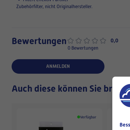
Zubehörfilter, nicht Originalhersteller.
Bewertungen
0,0
0 Bewertungen
ANMELDEN
Auch diese können Sie brauc
Verfügbar
Bess