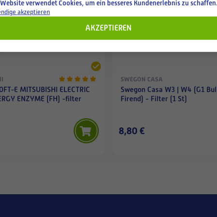
 Website verwendet Cookies, um ein besseres Kundenerlebnis zu schaffen
ndige akzeptieren
AKZEPTIEREN
I
SWEGON CASA
FT-E MITSUBISHI ELECTRIC
Swegon Casa W3 | W4 (G1 Bul
RGY ENZYME (FH) -filter
Firend) - Filter (1 St)
8,80 €