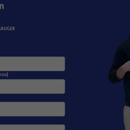
n
BSAUGER
nzu)