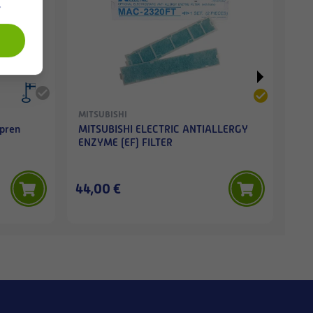
.
MITSUBISHI
MIT
pren
MITSUBISHI ELECTRIC ANTIALLERGY
MIT
ENZYME (EF) FILTER
filt
44,00 €
98