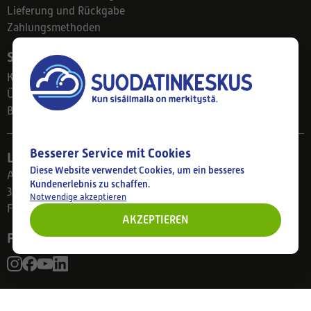
Lieferung und Rückgabe
Zahlungsmethoden
Suodatinkeskus
Kontakt
Über uns
Blog
Besserer Service mit Cookies
Ladengeschäft
Diese Website verwendet Cookies, um ein besseres
Ahlmanintie 61
Kundenerlebnis zu schaffen.
33800 Tampere
Notwendige akzeptieren
Finnland
AKZEPTIEREN
Folgen Sie uns