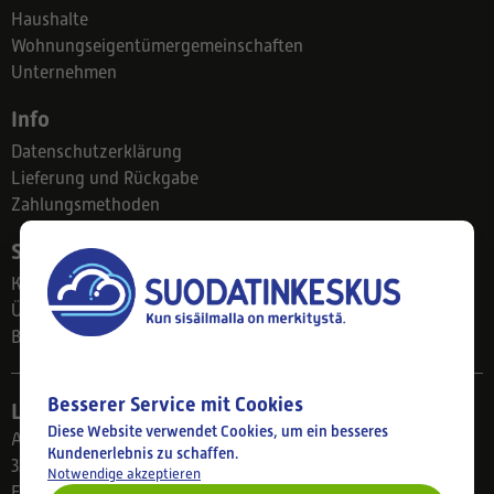
Haushalte
Wohnungseigentümergemeinschaften
Unternehmen
Info
Datenschutzerklärung
Lieferung und Rückgabe
Zahlungsmethoden
Suodatinkeskus
Kontakt
Über uns
Blog
Besserer Service mit Cookies
Ladengeschäft
Diese Website verwendet Cookies, um ein besseres
Ahlmanintie 61
Kundenerlebnis zu schaffen.
33800 Tampere
Notwendige akzeptieren
Finnland